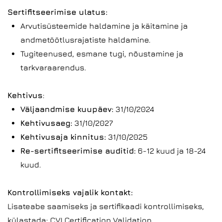
Sertifitseerimise ulatus:
Arvutisüsteemide haldamine ja käitamine ja
andmetöötlusrajatiste haldamine.
Tugiteenused, esmane tugi, nõustamine ja
tarkvaraarendus.
Kehtivus
:
Väljaandmise kuupäev:
31/10/2024
Kehtivusaeg:
31/10/2027
Kehtivusaja kinnitus:
31/10/2025
Re-sertifitseerimise auditid:
6-12 kuud ja 18-24
kuud.
Kontrollimiseks vajalik kontakt:
Lisateabe saamiseks ja sertifikaadi kontrollimiseks,
külastada:
CVI Certification Validation