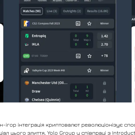
йн-ігор інтеграція криптовалют революціонізує спо
ціал цього злиття,
Yolo Group
у співпраці з Introdu