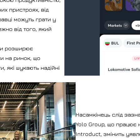
их пристроях, від
равці можуть грати у
ежно від того, який
ьки розширює
и на ринок, що
, які шукають надійні
Насамкінець слід зазн
Yolo Group, що працює 
Introduct, змінить уяв