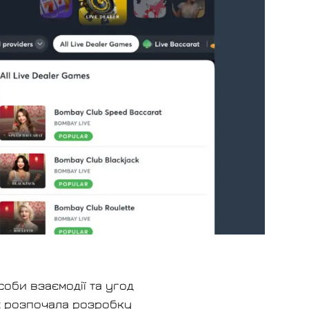
соби взаємодії та угод
ct розпочала розробку