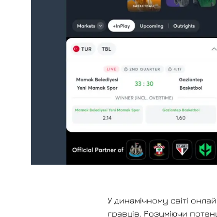
У динамічному світі онла
гравців. Розуміючи потен