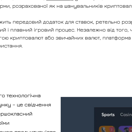
рми, розрахованої як на шанувальників криптовалют
 лежить передовий додаток для ставок, ретельно ро
 і плавний ігровий процес. Незалежно від того, 
гою криптовалют або звичайних валют, платформа 
ристання.
го технологічна
унку – це свідчення
першокласний
оїми
окою продуктивністю,