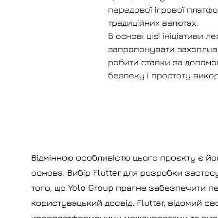
передової ігрової платфо
традиційних валютах.
В основі цієї ініціативи
запропонувати захопливий
робити ставки за допомо
безпеку і простоту вико
Відмінною особливістю цього проєкту є йо
основа. Вибір Flutter для розробки застос
того, що Yolo Group прагне забезпечити 
користувацький досвід. Flutter, відомий св
кросплатформеними можливостями та вис