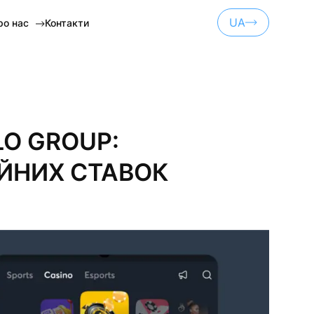
UA
ро нас
Контакти
EN
ET
RU
А СПОНСОРСТВО
O GROUP:
SH)
ЙНИХ СТАВОК