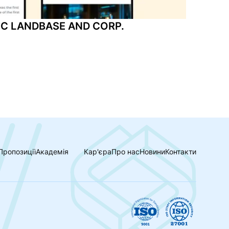
C LANDBASE AND CORP.
Пропозиції
Академія
Кар'єра
Про нас
Новини
Контакти